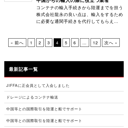
中国からの輸入の際に役立つ業者
コンテナの輸入手続きから陸運までを担う
株式会社龍永の良い点は、輸入をするため
に必要な通関手続きを代行してもらえ…
« 前へ
1
2
3
4
5
6
…
12
次へ »
最新記事一覧
JIFFAに正会員として入会しました
ドレージによるコンテナ輸送
中国等との国際取引を陸運と船でサポート
中国等との国際取引を陸運と船でサポート