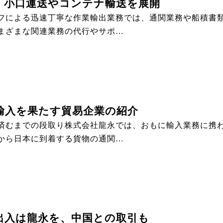
、小口運送やコンテナ輸送を展開
フによる迅速丁寧な作業輸出業務では、通関業務や船積書
まざまな関連業務の代行やサポ…
輸入を果たす貿易企業の紹介
済むまでの段取り株式会社龍永では、おもに輸入業務に携
から日本に到着する貨物の通関…
出入は龍永を、中国との取引も