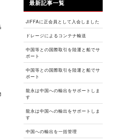
最新記事一覧
JIFFAに正会員として入会しました
品
ドレージによるコンテナ輸送
中国等との国際取引を陸運と船でサ
ポート
中国等との国際取引を陸運と船でサ
ポート
龍永は中国への輸出をサポートしま
物
す
龍永は中国への輸出をサポートしま
す
中国への輸出を一括管理