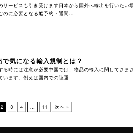
のサービスも引き受けます日本から国外へ輸出を行いたい
むのに必要となる船予約・通関…
出で気になる輸入規制とは？
する時には注意が必要中国では、物品の輸入に関してさま
ています。例えば国内での陸運…
2
3
4
…
11
次へ »