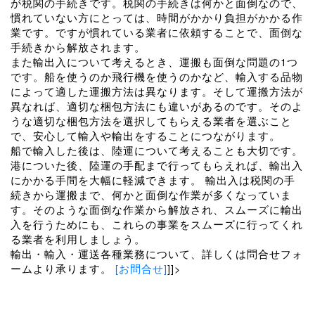
が税関の手続きです。税関の手続きは何かと面倒なので、
慣れていない方にとっては、時間がかかり負担がかかる作
業です。ですが慣れている業者に依頼することで、面倒な
手続きから解放されます。
また輸出入について考えるとき、運搬も面倒な問題の1つ
です。船を使うのか飛行機を使うのかなど、輸入する品物
によって適した運搬方法は異なります。そして運搬方法が
異なれば、適切な梱包方法にも違いがあるのです。そのよ
うな適切な梱包方法を選択してもらえる業者を選ぶこと
で、安心して輸入や輸出をすることにつながります。
船で輸入した後は、陸運について考えることも大切です。
港についた後、陸運の手配まで行ってもらえれば、輸出入
にかかる手間を大幅に軽減できます。 輸出入は税関の手
続きから運搬まで、何かと面倒な作業が多くなっていま
す。そのような面倒な作業から解放され、スムーズに輸出
入を行うためにも、これらの事業をスムーズに行ってくれ
る業者を利用しましょう。
輸出・輸入・運送各種業務について、詳しくは問合せフォ
ームより承ります。
[お問合せ]
]]>