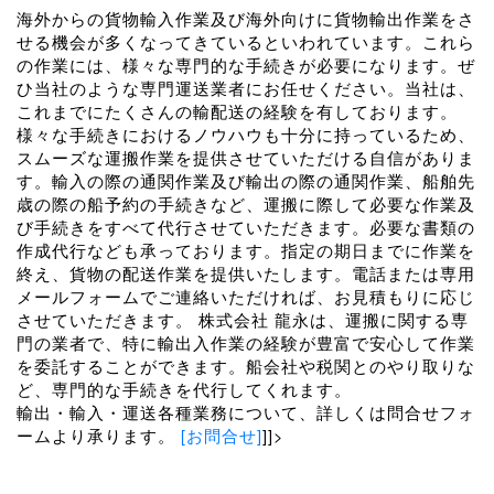
海外からの貨物輸入作業及び海外向けに貨物輸出作業をさ
せる機会が多くなってきているといわれています。これら
の作業には、様々な専門的な手続きが必要になります。ぜ
ひ当社のような専門運送業者にお任せください。当社は、
これまでにたくさんの輸配送の経験を有しております。
様々な手続きにおけるノウハウも十分に持っているため、
スムーズな運搬作業を提供させていただける自信がありま
す。輸入の際の通関作業及び輸出の際の通関作業、船舶先
歳の際の船予約の手続きなど、運搬に際して必要な作業及
び手続きをすべて代行させていただきます。必要な書類の
作成代行なども承っております。指定の期日までに作業を
終え、貨物の配送作業を提供いたします。電話または専用
メールフォームでご連絡いただければ、お見積もりに応じ
させていただきます。 株式会社 龍永は、運搬に関する専
門の業者で、特に輸出入作業の経験が豊富で安心して作業
を委託することができます。船会社や税関とのやり取りな
ど、専門的な手続きを代行してくれます。
輸出・輸入・運送各種業務について、詳しくは問合せフォ
ームより承ります。
[お問合せ]
]]>