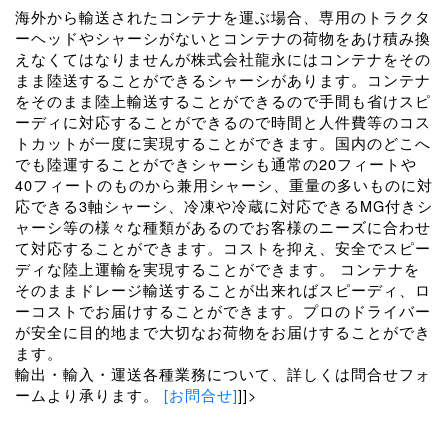
海外から輸送されたコンテナを運ぶ場合、専用のトラクタ
ーヘッドやシャーシがないとコンテナの荷物をあけ積み換
えなくてはなりませんが株式会社龍永にはコンテナをその
まま陸送することができるシャーシがあります。コンテナ
をそのまま陸上輸送することができるので手間も省けスピ
ーディに対応することができるので時間と人件費等のコス
トカットが一度に実現することができます。国内のどこへ
でも陸運することができシャーシも通常の20フィートや
40フィートのものから兼用シャーシ、重量の多いものに対
応できる3軸シャーシ、冷凍や冷蔵に対応できるMG付きシ
ャーシ等の様々な種類があるのでお客様のニーズに合わせ
て対応することができます。コストを抑え、安全でスピー
ディな陸上運輸を実現することができます。 コンテナを
そのままドレージ輸送することが出来ればスピーディ、ロ
ーコストでお届けすることができます。プロのドライバー
が安全に目的地まで大切なお荷物をお届けすることができ
ます。
輸出・輸入・運送各種業務について、詳しくは問合せフォ
ームより承ります。
[お問合せ]
]]>