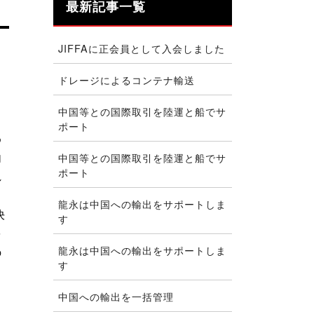
最新記事一覧
JIFFAに正会員として入会しました
ドレージによるコンテナ輸送
さ
中国等との国際取引を陸運と船でサ
。
ポート
め
内
中国等との国際取引を陸運と船でサ
ポート
れ
と
龍永は中国への輸出をサポートしま
決
す
を
龍永は中国への輸出をサポートしま
の
す
中国への輸出を一括管理